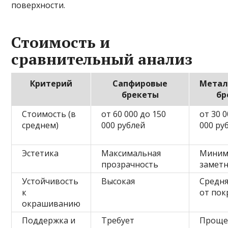
поверхности.
Стоимость и
сравнительный анализ
Критерий
Сапфировые
Метал
брекеты
бр
Стоимость (в
от 60 000 до 150
от 30 0
среднем)
000 рублей
000 ру
Эстетика
Максимальная
Миним
прозрачность
замет
Устойчивость
Высокая
Средня
к
от пок
окрашиванию
Поддержка и
Требует
Проще